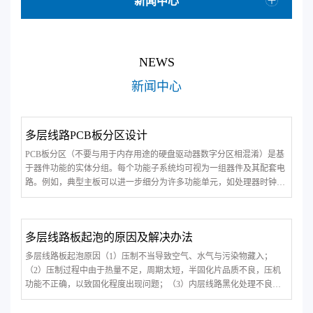
新闻中心
NEWS
新闻中心
多层线路PCB板分区设计
PCB板分区（不要与用于内存用途的硬盘驱动器数字分区相混淆）是基
于器件功能的实体分组。每个功能子系统均可视为一组器件及其配套电
路。例如，典型主板可以进一步细分为许多功能单元，如处理器时钟逻
辑、总线控制器、总线接口、内存、视频/音频处理模块和外围设备（输
入/输出）。在多层电路板PCB设计情况下，分区之后可以将器件重新组
建到不同的电路板上。这样做
多层线路板起泡的原因及解决办法
多层线路板起泡原因（1）压制不当导致空气、水气与污染物藏入；
（2）压制过程中由于热量不足，周期太短，半固化片品质不良，压机
功能不正确，以致固化程度出现问题；（3）内层线路黑化处理不良或
黑化时表面受到污染；（4）内层板或半固化片被污染；（5）胶流量不
足；（6）过度流胶——半固化片所含胶量几乎全部挤出板外；（7）在