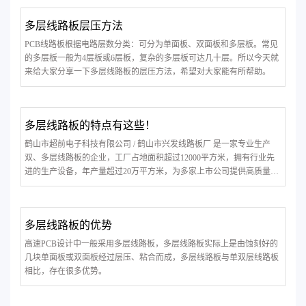
无功能的需求下，内层板尽量减少
多层线路板层压方法
PCB线路板根据电路层数分类：可分为单面板、双面板和多层板。常见
的多层板一般为4层板或6层板，复杂的多层板可达几十层。所以今天就
来给大家分享一下多层线路板的层压方法，希望对大家能有所帮助。
多层线路板的特点有这些！
鹤山市超前电子科技有限公司 / 鹤山市兴发线路板厂 是一家专业生产
双、多层线路板的企业，工厂占地面积超过12000平方米，拥有行业先
进的生产设备，年产量超过20万平方米，为多家上市公司提供高质量的
产品。公司凭借精湛的生产工艺，稳定的产品质量，贏得海内外客户的
一致好评。
多层线路板的优势
高速PCB设计中一般采用多层线路板，多层线路板实际上是由蚀刻好的
几块单面板或双面板经过层压、粘合而成，多层线路板与单双层线路板
相比，存在很多优势。