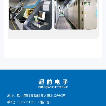
地址：鹤山市桃源镇桃源大道北12号C座
手机：18127111110 （蒲存贵）